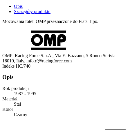
Opis
Szczegóły produktu
Mocowania foteli OMP przeznaczone do Fiata Tipo.
OMP: Racing Force S.p.A., Via E. Bazzano, 5 Ronco Scrivia
16019, Italy, info.rf@racingforce.com
Indeks
HC/740
Opis
Rok produkcji
1987 - 1995
Materiał
Stal
Kolor
Czarny