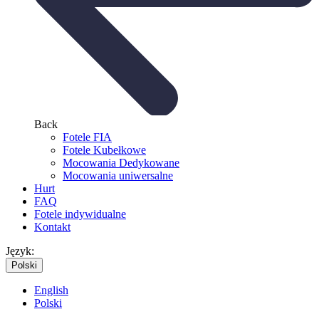
Back
Fotele FIA
Fotele Kubełkowe
Mocowania Dedykowane
Mocowania uniwersalne
Hurt
FAQ
Fotele indywidualne
Kontakt
Język:
Polski
English
Polski