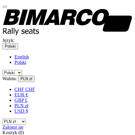
Język:
Polski
English
Polski
Waluta:
PLN zł
CHF CHF
EUR €
GBP £
PLN zł
USD $
Zaloguj się
Koszyk
(
0
)